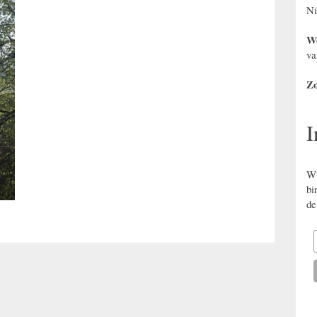
Ni
Wo
va
Zo
I
Wi
bi
de