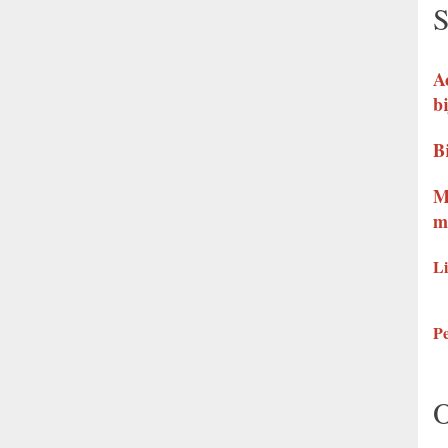
S
A
b
B
M
m
Li
P
O