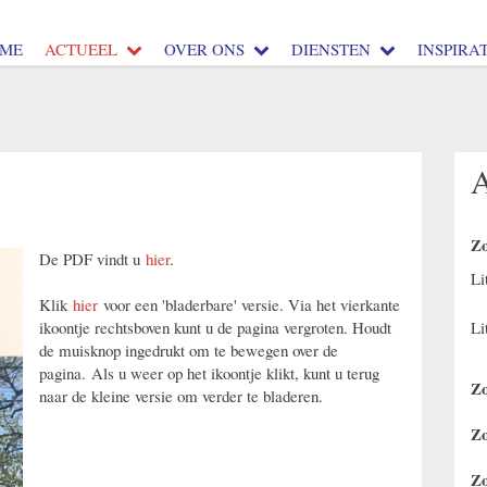
ME
ACTUEEL
OVER ONS
DIENSTEN
INSPIRAT
Zo
De PDF vindt u
hier
.
Li
Klik
hier
voor een 'bladerbare' versie. Via het vierkante
Li
ikoontje rechtsboven kunt u de pagina vergroten. Houdt
de muisknop ingedrukt om te bewegen over de
pagina. Als u weer op het ikoontje klikt, kunt u terug
Zo
naar de kleine versie om verder te bladeren.
Zo
Zo