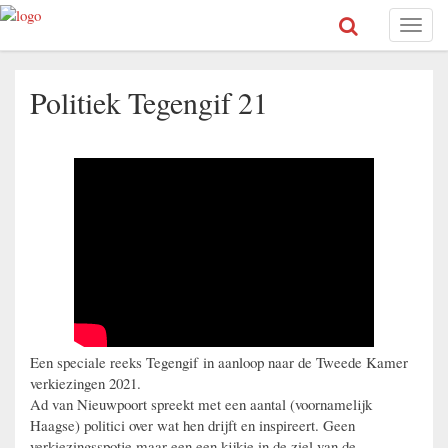
Toggl
naviga
Politiek Tegengif 21
Een speciale reeks Tegengif in aanloop naar de Tweede Kamer
verkiezingen 2021.
Ad van Nieuwpoort spreekt met een aantal (voornamelijk
Haagse) politici over wat hen drijft en inspireert. Geen
verkiezingsspotje maar een een kijkje in de ziel van de