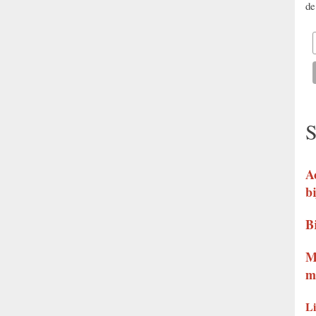
de
S
A
b
B
M
m
Li