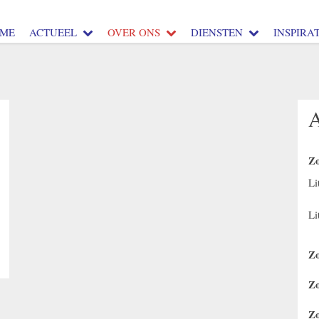
ME
ACTUEEL
OVER ONS
DIENSTEN
INSPIRAT
Zo
Li
Li
Zo
Zo
Zo