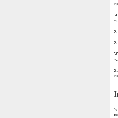
Ni
Wo
va
Zo
Zo
Wo
va
Zo
N
I
Wi
bi