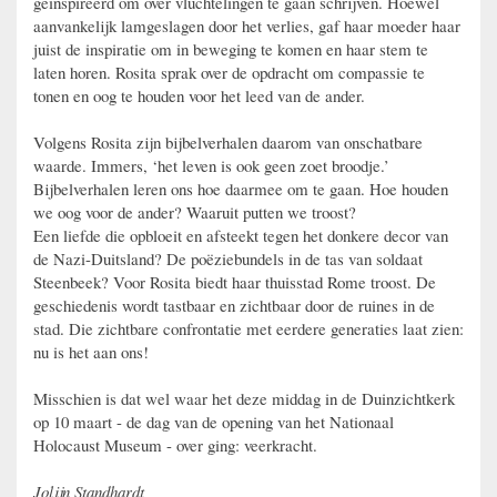
geïnspireerd om over vluchtelingen te gaan schrijven. Hoewel
aanvankelijk lamgeslagen door het verlies, gaf haar moeder haar
juist de inspiratie om in beweging te komen en haar stem te
laten horen. Rosita sprak over de opdracht om compassie te
tonen en oog te houden voor het leed van de ander.
Volgens Rosita zijn bijbelverhalen daarom van onschatbare
waarde. Immers, ‘het leven is ook geen zoet broodje.’
Bijbelverhalen leren ons hoe daarmee om te gaan. Hoe houden
we oog voor de ander? Waaruit putten we troost?
Een liefde die opbloeit en afsteekt tegen het donkere decor van
de Nazi-Duitsland? De poëziebundels in de tas van soldaat
Steenbeek? Voor Rosita biedt haar thuisstad Rome troost. De
geschiedenis wordt tastbaar en zichtbaar door de ruines in de
stad. Die zichtbare confrontatie met eerdere generaties laat zien:
nu is het aan ons!
Misschien is dat wel waar het deze middag in de Duinzichtkerk
op 10 maart - de dag van de opening van het Nationaal
Holocaust Museum - over ging: veerkracht.
Jolijn Standhardt