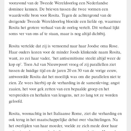
vooravond van de Tweede Wereldoorlog een Nederlandse
dominee kennen. De brieven tussen die twee vormen een
waardevolle bron voor Rosita.
Tegen de achtergrond van de
dreigende Tweede Wereldoorlog bloeide een liefde op, waarmee
Rosita het grotere verhaal van de oorlog vertelt.
Dit verhaal lijkt
soms ver van ons af te staan, maar is nog altijd dichtbij.
Rosita vertelde dat zij is vernoemd naar haar Joodse oma Rose.
Haar ouders kozen voor de minder Joods klinkende naam Rosita,
want, zo zei haar vader, ‘het antisemitisme steekt altijd weer de
kop op’. Toen Ad van Nieuwpoort vroeg of zij parallellen ziet
tussen de huidige tijd en de jaren 20 en 30 van de vorige eeuw,
antwoordde Rosita dat het moeilijk was om die parallelen niet te
zien. Ze wees hierbij op de verharding in de samenleving; angst
zaaien, het voor gek zetten van een bepaalde groep en het
verspreiden en herhalen van leugens, net zo lang tot ze worden
geloofd.
Rosita, woonachtig in het Italiaanse Rome, ziet die verharding en
ook terug in het maatschappelijke debat over vluchtelingen.
Na
het overlijden van haar moeder, voelde ze zich mede door haar