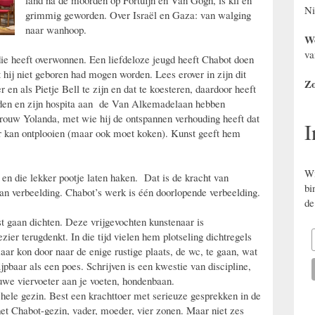
land na de moorden op Fortuijn en Van Gogh, is kil en
Ni
grimmig geworden. Over Israël en Gaza: van walging
naar wanhoop.
Wo
va
ie heeft overwonnen. Een liefdeloze jeugd heeft Chabot doen
t hij niet geboren had mogen worden. Lees erover in zijn dit
Zo
 en als Pietje Bell te zijn en dat te koesteren, daardoor heeft
enden en zijn hospita aan de Van Alkemadelaan hebben
vrouw Yolanda, met wie hij de ontspannen verhouding heeft dat
I
naar kan ontplooien (maar ook moet koken). Kunst geeft hem
Wi
 die lekker pootje laten haken. Dat is de kracht van
bi
an verbeelding. Chabot’s werk is één doorlopende verbeelding.
de
st gaan dichten. Deze vrijgevochten kunstenaar is
zier terugdenkt. In die tijd vielen hem plotseling dichtregels
aar kon door naar de enige rustige plaats, de wc, te gaan, wat
ijpbaar als een poes. Schrijven is een kwestie van discipline,
ouwe viervoeter aan je voeten, hondenbaan.
le gezin. Best een krachttoer met serieuze gesprekken in de
e het Chabot-gezin, vader, moeder, vier zonen. Maar niet zes