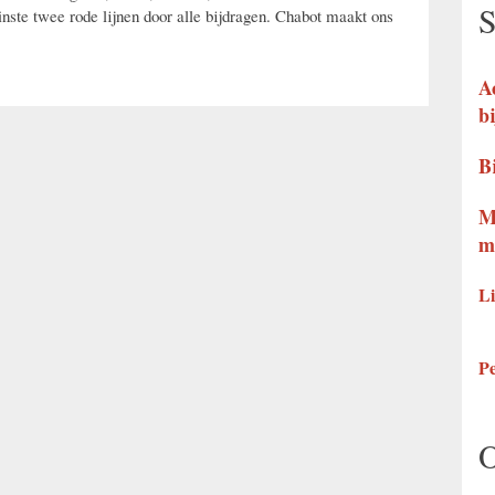
S
nste twee rode lijnen door alle bijdragen. Chabot maakt ons
A
b
B
M
m
Li
P
O