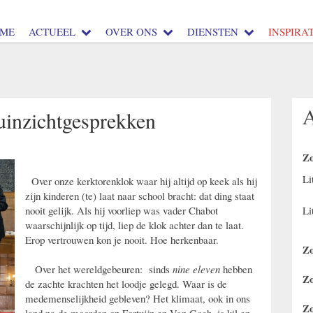
ME
ACTUEEL
OVER ONS
DIENSTEN
INSPIRAT
uinzichtgesprekken
Zo
Li
Over onze kerktorenklok waar hij altijd op keek als hij
zijn kinderen (te) laat naar school bracht: dat ding staat
Li
nooit gelijk. Als hij voorliep was vader Chabot
waarschijnlijk op tijd, liep de klok achter dan te laat.
Erop vertrouwen kon je nooit. Hoe herkenbaar.
Zo
Over het wereldgebeuren: sinds
nine eleven
hebben
Zo
de zachte krachten het loodje gelegd. Waar is de
medemenselijkheid gebleven? Het klimaat, ook in ons
Zo