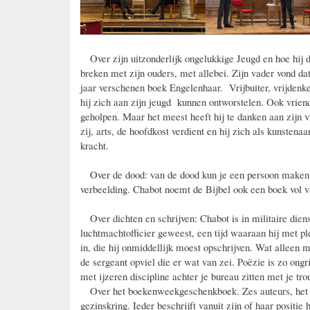
Over zijn uitzonderlijk ongelukkige Jeugd en hoe hij d
breken met zijn ouders, met allebei. Zijn vader vond da
jaar verschenen boek Engelenhaar. Vrijbuiter, vrijdenker
hij zich aan zijn jeugd kunnen ontworstelen. Ook vri
geholpen. Maar het meest heeft hij te danken aan zijn 
zij, arts, de hoofdkost verdient en hij zich als kunste
kracht.
Over de dood: van de dood kun je een persoon maken en
verbeelding. Chabot noemt de Bijbel ook een boek vol v
Over dichten en schrijven: Chabot is in militaire dien
luchtmachtofficier geweest, een tijd waaraan hij met ple
in, die hij onmiddellijk moest opschrijven. Wat alleen m
de sergeant opviel die er wat van zei. Poëzie is zo ongr
met ijzeren discipline achter je bureau zitten met je tr
Over het boekenweekgeschenkboek. Zes auteurs, het he
gezinskring. Ieder beschrijft vanuit zijn of haar positi